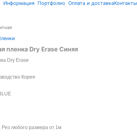
и
Информация
Портфолио
Оплата и доставка
Контакты
итная
Пленки
я пленка Dry Erase Синяя
ка Dry Erase
зводство Корея
 BLUE
. Рез любого размера от 1м