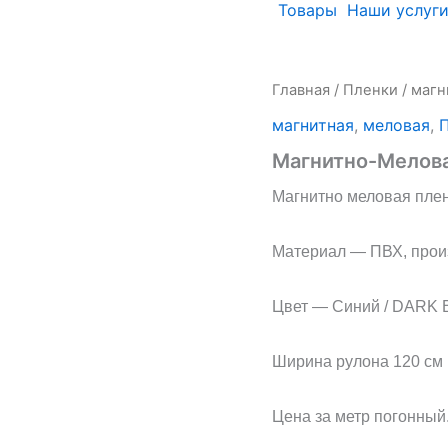
Товары
Наши услуг
Количество
Главная
/
Пленки
/
магн
товара
магнитная
,
меловая
,
Магнитно-
Меловая
Магнитно-Мелова
пленка
Dry
Магнитно меловая плен
Erase
Синяя
Материал — ПВХ, прои
Цвет — Синий / DARK
Ширина рулона 120 см
Цена за метр погонный