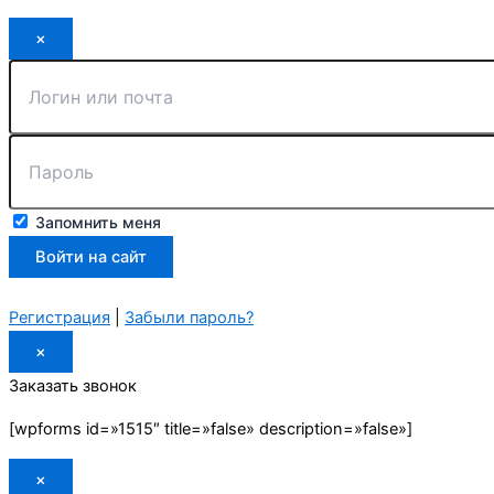
×
Запомнить меня
Регистрация
|
Забыли пароль?
×
Заказать звонок
[wpforms id=»1515″ title=»false» description=»false»]
×