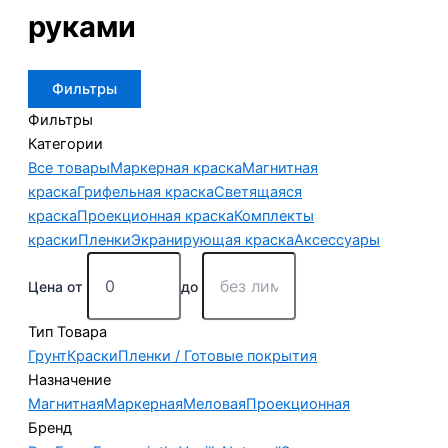
руками
Фильтры
Фильтры
Категории
Все товары
Маркерная краска
Магнитная
краска
Грифельная краска
Светящаяся
краска
Проекционная краска
Комплекты
краски
Пленки
Экранирующая краска
Аксессуары
Цена от
до
Тип Товара
Грунт
Краски
Пленки / Готовые покрытия
Назначение
Магнитная
Маркерная
Меловая
Проекционная
Бренд