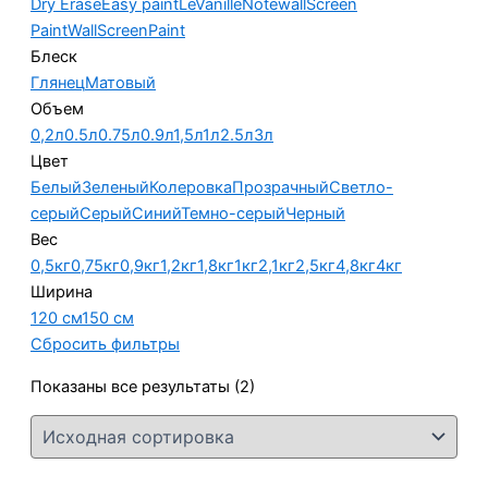
Dry Erase
Easy paint
LeVanille
Notewall
Screen
Paint
WallScreenPaint
Блеск
Глянец
Матовый
Объем
0,2л
0.5л
0.75л
0.9л
1,5л
1л
2.5л
3л
Цвет
Белый
Зеленый
Колеровка
Прозрачный
Светло-
серый
Серый
Синий
Темно-серый
Черный
Вес
0,5кг
0,75кг
0,9кг
1,2кг
1,8кг
1кг
2,1кг
2,5кг
4,8кг
4кг
Ширина
120 см
150 см
Сбросить фильтры
Показаны все результаты (2)